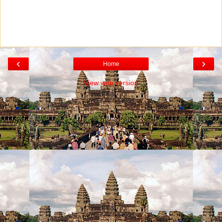
‹
›
Home
View web version